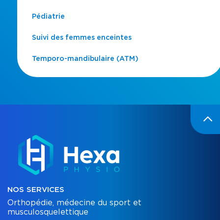
Pédiatrie
Suivi des femmes enceintes
Temporo-mandibulaire (ATM)
NOS SERVICES
Orthopédie, médecine du sport et
musculosquelettique