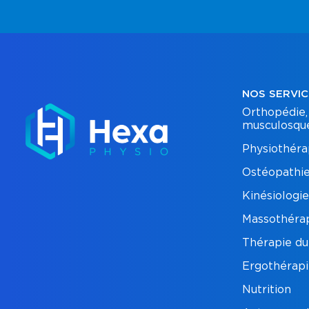
NOS SERVIC
Orthopédie,
musculosque
Physiothéra
Ostéopathi
Kinésiologie
Massothéra
Thérapie du
Ergothérap
Nutrition